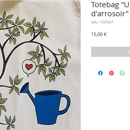
Totebag "
d'arrosoir"
SKU : TOT007
Prix
15,00 €