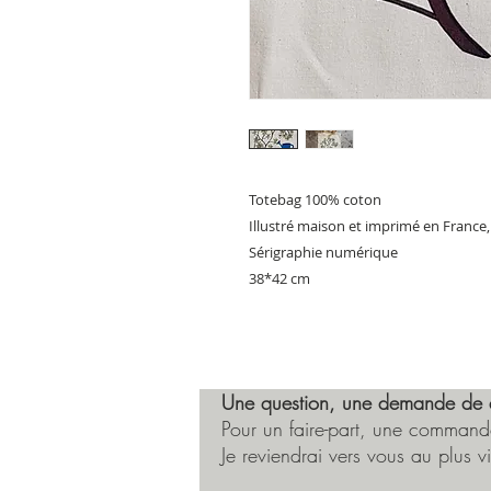
Totebag 100% coton
Illustré maison et imprimé en France,
Sérigraphie numérique
38*42 cm
Une question, une demande de 
Pour un faire-part, une commande
Je reviendrai vers vous au plus vi