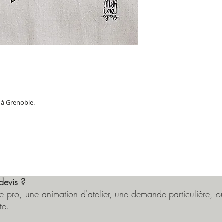
 à Grenoble.
devis ?
 pro, une animation d'atelier, une demande particulière, ou
te.