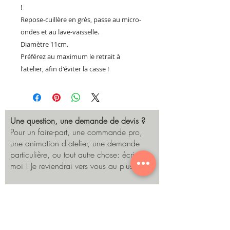
!
Repose-cuillère en grès, passe au micro-
ondes et au lave-vaisselle.
Diamètre 11cm.
Préférez au maximum le retrait à
l'atelier, afin d'éviter la casse !
Une question, une demande de devis ?
Pour un faire-part, une commande pro,
une animation d'atelier, une demande
particulière, ou tout autre chose: écrivez-
moi ! Je reviendrai vers vous au plus vite.
Envoyer