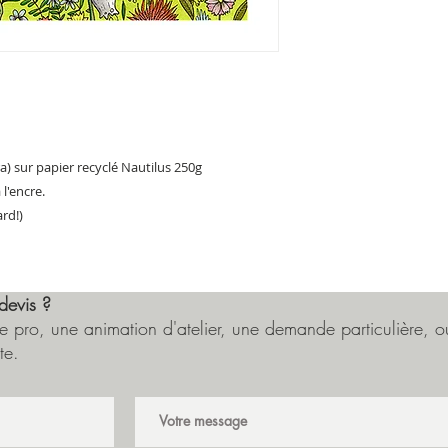
a) sur papier recyclé Nautilus 250g
 l'encre.
rd!)
devis ?
 pro, une animation d'atelier, une demande particulière, ou
te.