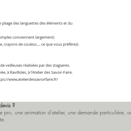
le pliage des languettes des éléments et du
ut simples conviennent largement)
e, crayons de couleur,... ce que vous préférez)
 veilleuses réalisées par des stagiaires.
e, à Ravilloles, à l'Atelier des Savoir-Faire.
ps://www.atelierdessavoirfaire.fr/
devis ?
 pro, une animation d'atelier, une demande particulière, ou
te.