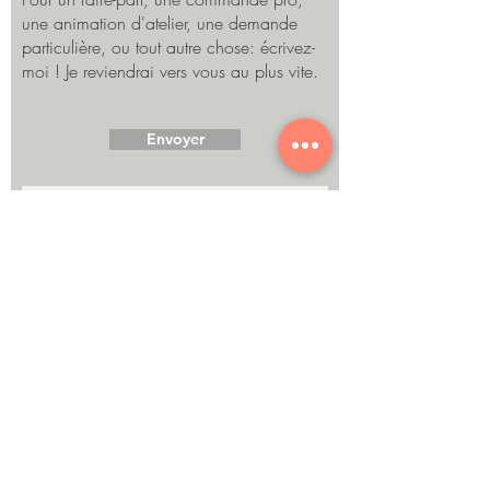
une animation d'atelier, une demande
particulière, ou tout autre chose: écrivez-
moi ! Je reviendrai vers vous au plus vite.
Envoyer
©Marine Egraz
Consultez les conditions générales de vente en cliquant
ici