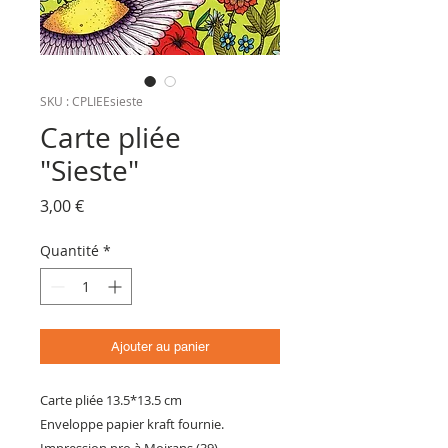
SKU : CPLIEEsieste
Carte pliée
"Sieste"
Prix
3,00 €
Quantité
*
Ajouter au panier
Carte pliée 13.5*13.5 cm
Enveloppe papier kraft fournie.
Impression pro à Moirans (39)