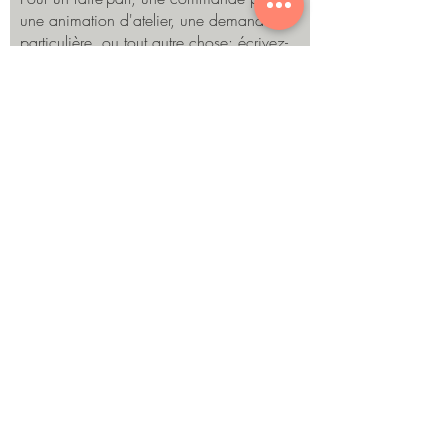
une animation d'atelier, une demande
particulière, ou tout autre chose: écrivez-
moi ! Je reviendrai vers vous au plus vite.
Envoyer
©Marine Egraz
Consultez les conditions générales de vente en cliquant
ici